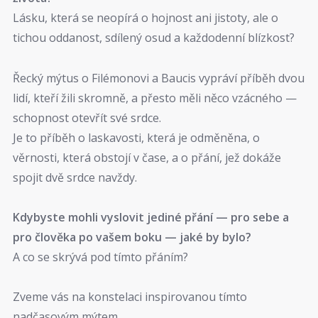
Lásku, která se neopírá o hojnost ani jistoty, ale o
tichou oddanost, sdílený osud a každodenní blízkost?
Řecký mýtus o Filémonovi a Baucis vypráví příběh dvou
lidí, kteří žili skromně, a přesto měli něco vzácného —
schopnost otevřít své srdce.
Je to příběh o laskavosti, která je odměněna, o
věrnosti, která obstojí v čase, a o přání, jež dokáže
spojit dvě srdce navždy.
Kdybyste mohli vyslovit jediné přání — pro sebe a
pro člověka po vašem boku — jaké by bylo?
A co se skrývá pod tímto přáním?
Zveme vás na konstelaci inspirovanou tímto
nadčasovým mýtem.