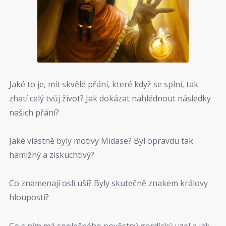
Jaké to je, mít skvělé přání, které když se splní, tak
zhatí celý tvůj život? Jak dokázat nahlédnout následky
našich přání?
Jaké vlastně byly motivy Midase? Byl opravdu tak
hamižný a ziskuchtivý?
Co znamenají oslí uši? Byly skutečně znakem královy
hlouposti?
Co s ním má společného pověstný gordický uzel a jak