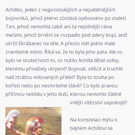
Achilles, jeden z nejproslulejších a nejudatnějších
bojovníků, jehož jméno zůstává opěvováno po staletí.
Ten, jehož nemohla zabít ani ta nejsilnější rána
mečem, jehož brnění se rozpadlo pod údery kopí, aniž
utržil škrábanec na těle. A přesto měl jedno malé
zranitelné místo. Říká se, že to byla jeho pata. Ale co
bylo ve skutečnosti to, co nutilo Achilla dělat volby,
kterému přinášely utrpení? Bojovat, vítězit a truchlit
nad ztrátou milovaných přátel? Byla to touha po
kořisti nebo po nesmrtelné slávě? Co bylo pravou
příčinou neklidu v jeho duši, kterou nemohlo žádné
vnější vítězství uspokojit?
Na konstelaci mýtu o
bájném Achillovi se