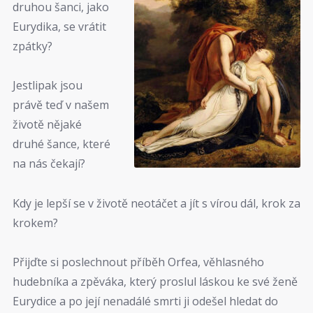
druhou šanci, jako
Eurydika, se vrátit
zpátky?
Jestlipak jsou
právě teď v našem
životě nějaké
druhé šance, které
na nás čekají?
Kdy je lepší se v životě neotáčet a jít s vírou dál, krok za
krokem?
Přijďte si poslechnout příběh Orfea, věhlasného
hudebníka a zpěváka, který proslul láskou ke své ženě
Eurydice a po její nenadálé smrti ji odešel hledat do