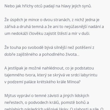
Nebo jak hříchy otců padají na hlavy jejich synů.
Že úspěch je mince o dvou stranách, z nichž jedna je
zářivá a druhá temná a že ani to nejúžasnější nadání a
um nedokáží člověku zajistit štěstí a mír v duši.
Že touha po svobodě bývá silnější než potěšení z
dobře zajištěného a pohodlného života…
A jestlipak je možné nahlédnout, co je podstatou
tajemného tvora, který se skrývá ve srdci labyrintu
v podzemí paláce krétského krále Mínoa?
Mýtus vypráví o temné závisti a jiných lidských
neřestech, o podvodech králů, pomstě bohů a
neblahých následcích vášnivé lásky. O slabosti a síle. O