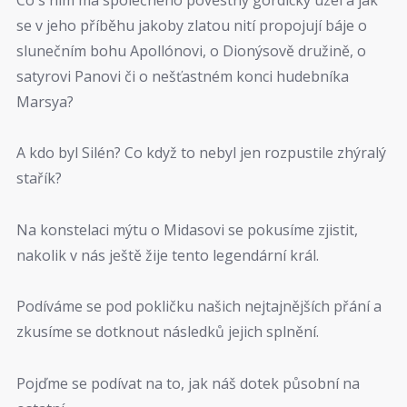
se v jeho příběhu jakoby zlatou nití propojují báje o
slunečním bohu Apollónovi, o Dionýsově družině, o
satyrovi Panovi či o nešťastném konci hudebníka
Marsya?
A kdo byl Silén? Co když to nebyl jen rozpustile zhýralý
stařík?
Na konstelaci mýtu o Midasovi se pokusíme zjistit,
nakolik v nás ještě žije tento legendární král.
Podíváme se pod pokličku našich nejtajnějších přání a
zkusíme se dotknout následků jejich splnění.
Pojďme se podívat na to, jak náš dotek působní na