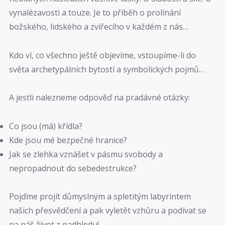
vynalézavosti a touze. Je to příběh o prolínání
božského, lidského a zvířecího v každém z nás…
Kdo ví, co všechno ještě objevíme, vstoupíme-li do
světa archetypálních bytostí a symbolických pojmů…
A jestli nalezneme odpověď na pradávné otázky:
Co jsou (má) křídla?
Kde jsou mé bezpečné hranice?
Jak se zlehka vznášet v pásmu svobody a
nepropadnout do sebedestrukce?
Pojďme projít důmyslným a spletitým labyrintem
našich přesvědčení a pak vyletět vzhůru a podívat se
na náš život z nadhledu!