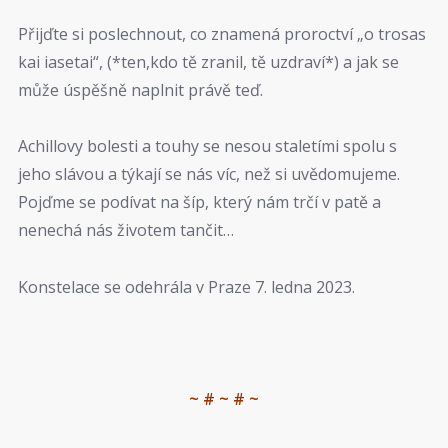
Přijďte si poslechnout, co znamená proroctví „o trosas
kai iasetai“, (*ten,kdo tě zranil, tě uzdraví*) a jak se
může úspěšně naplnit právě teď.
Achillovy bolesti a touhy se nesou staletími spolu s
jeho slávou a týkají se nás víc, než si uvědomujeme.
Pojďme se podívat na šíp, který nám trčí v patě a
nenechá nás životem tančit…
Konstelace se odehrála v Praze 7. ledna 2023.
~ # ~ # ~