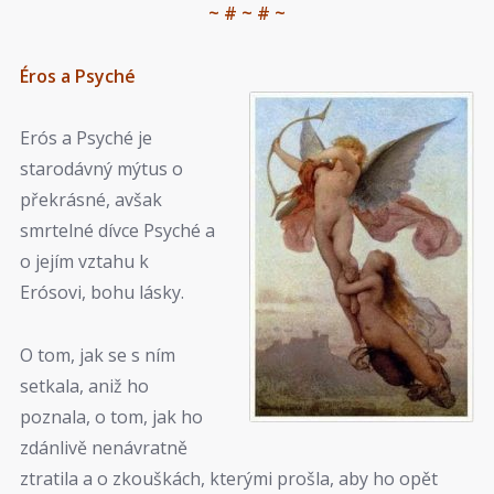
~ # ~ # ~
Éros a Psyché
Erós a Psyché je
starodávný mýtus o
překrásné, avšak
smrtelné dívce Psyché a
o jejím vztahu k
Erósovi, bohu lásky.
O tom, jak se s ním
setkala, aniž ho
poznala, o tom, jak ho
zdánlivě nenávratně
ztratila a o zkouškách, kterými prošla, aby ho opět