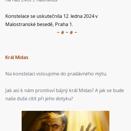
Konstelace se uskutečnila 12. ledna 2024 v
Malostranské besedě, Praha 1.
~ # ~ # ~
Král Midas
Na konstelaci vstoupíme do pradávného mýtu.
Jak asi k nám promluví bájný král Midas? A jak se bude
naše duše cítit při jeho dotyku?