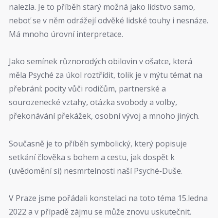
nalezla. Je to příběh starý možná jako lidstvo samo,
neboť se v něm odrážejí odvěké lidské touhy i nesnáze.
Má mnoho úrovní interpretace.
Jako semínek různorodých obilovin v ošatce, která
měla Psyché za úkol roztřídit, tolik je v mýtu témat na
přebrání: pocity vůči rodičům, partnerské a
sourozenecké vztahy, otázka svobody a volby,
překonávání překážek, osobní vývoj a mnoho jiných.
Současně je to příběh symbolický, který popisuje
setkání člověka s bohem a cestu, jak dospět k
(uvědomění si) nesmrtelnosti naší Psyché-Duše.
V Praze jsme pořádali konstelaci na toto téma 15.ledna
2022 a v případě zájmu se může znovu uskutečnit.