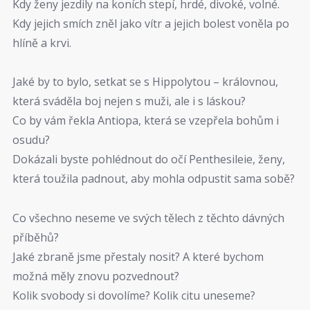
Kdy ženy jezdily na koních stepí, hrdé, divoké, volné.
Kdy jejich smích zněl jako vítr a jejich bolest voněla po
hlíně a krvi.
Jaké by to bylo, setkat se s Hippolytou – královnou,
která sváděla boj nejen s muži, ale i s láskou?
Co by vám řekla Antiopa, která se vzepřela bohům i
osudu?
Dokázali byste pohlédnout do očí Penthesileie, ženy,
která toužila padnout, aby mohla odpustit sama sobě?
Co všechno neseme ve svých tělech z těchto dávných
příběhů?
Jaké zbraně jsme přestaly nosit? A které bychom
možná měly znovu pozvednout?
Kolik svobody si dovolíme? Kolik citu uneseme?