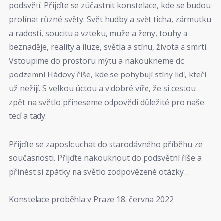
podsvětí. Přijďte se zúčastnit konstelace, kde se budou
prolínat různé světy. Svět hudby a svět ticha, zármutku
a radosti, soucitu a vzteku, muže a ženy, touhy a
beznaděje, reality a iluze, světla a stínu, života a smrti.
Vstoupíme do prostoru mýtu a nakoukneme do
podzemní Hádovy říše, kde se pohybují stíny lidí, kteří
už nežijí. S velkou úctou a v dobré víře, že si cestou
zpět na světlo přineseme odpovědi důležité pro naše
teď a tady.
Přijďte se zaposlouchat do starodávného příběhu ze
současnosti. Přijďte nakouknout do podsvětní říše a
přinést si zpátky na světlo zodpovězené otázky…
Konstelace proběhla v Praze 18. června 2022