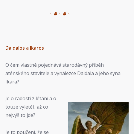
~ # ~ # ~
Daidalos a Ikaros
O čem vlastně pojednává starodávný příběh
aténského stavitele a vynálezce Daidala a jeho syna
Ikara?
Je o radosti z létání a o
touze vyletět, až co
nejvýš to jde?
Je to poučení, že se