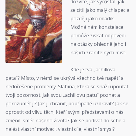
dozvíte, jak vyrůstal, jak
se cítil jako malý chlapec a
později jako mladík.
Možná nám konstelace
pomůže získat odpovědi
na otázky ohledně jeho i
našich zranitelných míst.
Kde je tvá „achillova
pata“? Místo, v němž se ukrývá všechno tvé napětí a
nedořešené problémy. Slabina, která se snaží upoutat
tvoji pozornost. Jak svou „achillovu patu“ poznat a
porozumět jí? Jak ji chránit, popřípadě uzdravit? Jak se
oprostit od vlivu těch, kteří svými představami o nás
změnili směr našeho života? Jak se podívat do sebe a
nalézt vlastní motivaci, vlastní cíle, vlastní smysl?