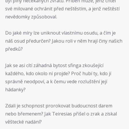
byl plný nečekaných zvratů. Příběh muže, jenž chtěl
své milované ochránit před neštěstím, a jenž neštěstí
nevědomky způsoboval.
Do jaké míry lze uniknout vlastnímu osudu, a čím je
náš osud předurčen? Jakou roli v něm hrají činy našich
předků?
Jak se asi cítí záhadná bytost sfinga zkoušející
každého, kdo okolo ní projde? Proč hubí ty, kdo jí
správně neodpoví, a k čemu vede rozluštění její
hádanky?
Zdali je schopnost prorokovat budoucnost darem
nebo břemenem? Jak Teiresias přišel o zrak a získal
věštecké nadání?