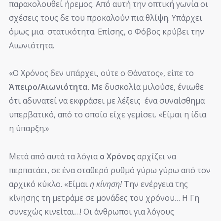
παρακολουθεί ήρεμος. Από αυτή την οπτική γωνία οι
σχέσεις τους δε του προκαλούν πια θλίψη. Υπάρχει
όμως μια στατικότητα. Επίσης, ο Φόβος κρύβει την
Αιωνιότητα.
«Ο Χρόνος δεν υπάρχει, ούτε ο Θάνατος», είπε το
Άπειρο/Αιωνιότητα
. Με δυσκολία μιλούσε, ένιωθε
ότι αδυνατεί να εκφράσει με λέξεις ένα συναίσθημα
υπερβατικό, από το οποίο είχε γεμίσει. «Είμαι η ίδια
η ύπαρξη.»
Μετά από αυτά τα λόγια
ο Χρόνος
αρχίζει να
περπατάει, σε ένα σταθερό ρυθμό γύρω γύρω από τον
αρχικό κύκλο. «Είμαι
η κίνηση!
Την ενέργεια της
κίνησης τη μετράμε σε μονάδες του χρόνου… Η Γη
συνεχώς κινείται…! Οι άνθρωποι για λόγους