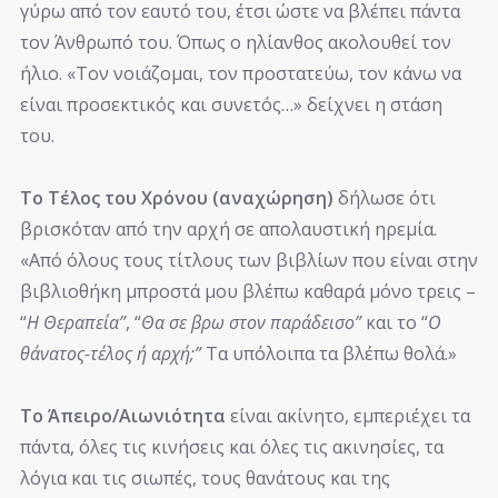
γύρω από τον εαυτό του, έτσι ώστε να βλέπει πάντα
τον Άνθρωπό του. Όπως ο ηλίανθος ακολουθεί τον
ήλιο. «Τον νοιάζομαι, τον προστατεύω, τον κάνω να
είναι προσεκτικός και συνετός…» δείχνει η στάση
του.
Το Τέλος του Χρόνου (αναχώρηση)
δήλωσε ότι
βρισκόταν από την αρχή σε απολαυστική ηρεμία.
«Από όλους τους τίτλους των βιβλίων που είναι στην
βιβλιοθήκη μπροστά μου βλέπω καθαρά μόνο τρεις –
“
Η Θεραπεία
”
, “
Θα σε βρω στον παράδεισο
”
και το “
Ο
θάνατος-τέλος ή αρχή;
”
Tα υπόλοιπα τα βλέπω θολά.»
Το Άπειρο/Αιωνιότητα
είναι ακίνητο, εμπεριέχει τα
πάντα, όλες τις κινήσεις και όλες τις ακινησίες, τα
λόγια και τις σιωπές, τους θανάτους και της